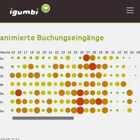
animierte Buchungseingänge
Woche
15
16
17
18
19
20
21
22
23
24
25
26
27
28
29
30
31
32
33
34
35
So
Mo
Di
Mi
Do
Fr
Sa