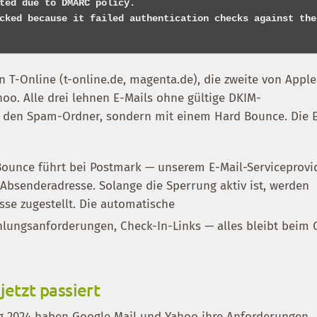
ted due to DMARC policy.

cked because it failed authentication checks against the 
T-Online (t-online.de, magenta.de), die zweite von Apple
hoo. Alle drei lehnen E-Mails ohne gültige DKIM-
 in den Spam-Ordner, sondern mit einem Hard Bounce. Die 
 Bounce führt bei Postmark — unserem E-Mail-Serviceprovi
Absenderadresse. Solange die Sperrung aktiv ist, werden
sse zugestellt. Die automatische
hlungsanforderungen, Check-In-Links — alles bleibt beim 
etzt passiert
fang 2024 haben Google Mail und Yahoo ihre Anforderungen