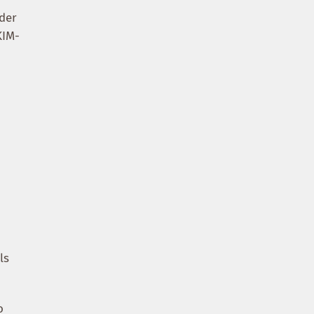
 der
KIM-
ls
o