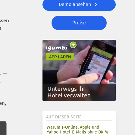
Demo ansehen
ssen
Preise
t
s —
s
en,
AUF DIESER SEITE
Warum T-Online, Apple und
Yahoo Hotel-E-Mails ohne DKIM