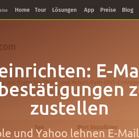
Home
Tour
Lösungen
App
Preise
Blog
eise
inrichten: E-Ma
estätigungen z
zustellen
ple und Yahoo lehnen E-Mai