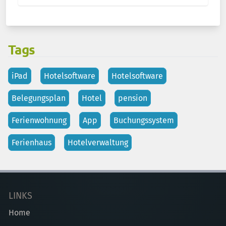
Tags
iPad
Hotelsoftware
Hotelsoftware
Belegungsplan
Hotel
pension
Ferienwohnung
App
Buchungssystem
Ferienhaus
Hotelverwaltung
LINKS
Home