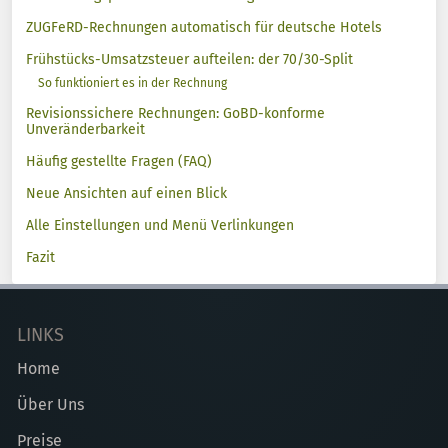
ZUGFeRD-Rechnungen automatisch für deutsche Hotels
Frühstücks-Umsatzsteuer aufteilen: der 70/30-Split
So funktioniert es in der Rechnung
Revisionssichere Rechnungen: GoBD-konforme
Unveränderbarkeit
Häufig gestellte Fragen (FAQ)
Neue Ansichten auf einen Blick
Alle Einstellungen und Menü Verlinkungen
Fazit
LINKS
Home
Über Uns
Preise