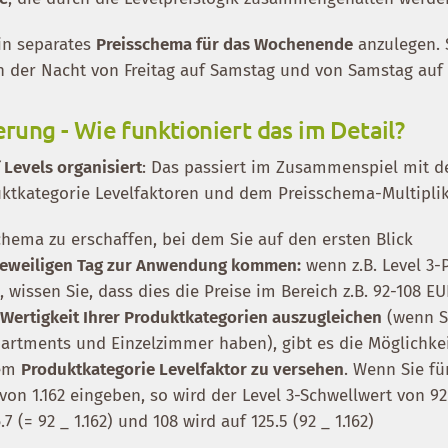
ein separates
Preisschema für das Wochenende
anzulegen. 
in der Nacht von Freitag auf Samstag und von Samstag auf
erung - Wie funktioniert das im Detail?
 Levels organisiert
: Das passiert im Zusammenspiel mit d
ktkategorie Levelfaktoren und dem Preisschema-Multiplik
sschema zu erschaffen, bei dem Sie auf den ersten Blick
 jeweiligen Tag zur Anwendung kommen:
wenn z.B. Level 3-P
, wissen Sie, dass dies die Preise im Bereich z.B. 92-108 EU
r
Wertigkeit Ihrer Produktkategorien auszugleichen
(wenn Si
artments und Einzelzimmer haben), gibt es die Möglichkei
dem
Produktkategorie Levelfaktor zu versehen
. Wenn Sie fü
 von 1.162 eingeben, so wird der Level 3-Schwellwert von 9
7 (= 92 _ 1.162) und 108 wird auf 125.5 (92 _ 1.162)