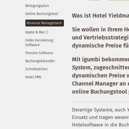
Belegungsplan
Online Buchungstool
Was ist Hotel Yield
Revenue Management
Sie wollen in Ihrem H
Apple & Mac 
und Vertriebsstrateg
FeWo Vermietung
dynamische Preise fü
Software
Pension Software
Mit igumbi bekommen
Buchungskalender
System
, zugeschnitte
Schnittstellen
dynamischen Preise 
Hotel PMS
Channel Manager an d
online Buchungstool 
Derartige Systeme, auch
Einsatz und tragen wesent
Hotelsoftware in die Buch