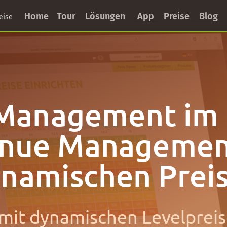
Home
Tour
Lösungen
App
Preise
Blog
eise
 Management im 
nue Managemen
namischen Prei
mit dynamischen Levelprei