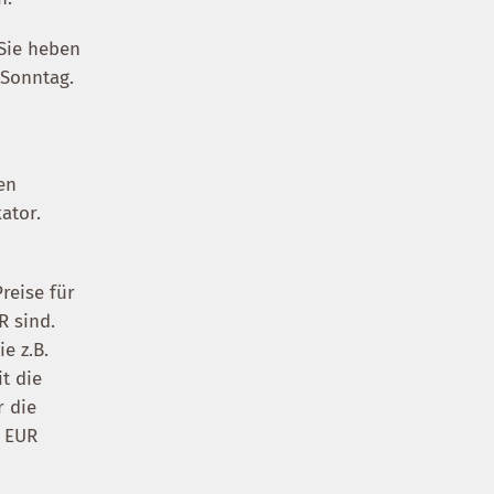
Sie heben
 Sonntag.
en
ator.
reise für
R sind.
e z.B.
t die
r die
2 EUR