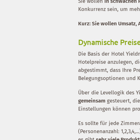
Sie wollen
in schwachen P
Konkurrenz sein, um meh
Kurz: Sie wollen Umsatz,
Dynamische Preise 
Die Basis der Hotel Yield
Hotelpreise anzulegen, d
abgestimmt, dass Ihre Pr
Belegungsoptionen und Ka
Über die Levellogik des 
gemeinsam
gesteuert, die
Einstellungen können pro
Es sollte für jede Zimmer
(Personenanzahl: 1,2,3,4,.
es gibt
sehr viele Produk