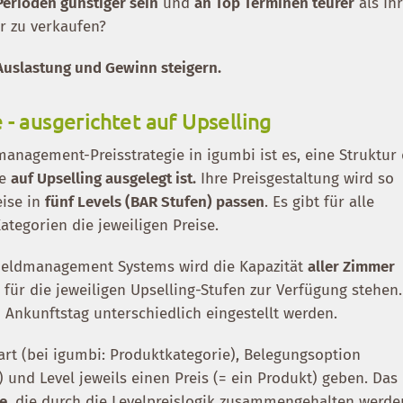
erioden günstiger sein
und
an Top Terminen teurer
als Ih
r zu verkaufen?
 Auslastung und Gewinn steigern.
- ausgerichtet auf Upselling
management-Preisstrategie in igumbi ist es, eine Struktur
ie
auf Upselling ausgelegt ist.
Ihre Preisgestaltung wird so
eise in
fünf Levels (BAR Stufen) passen
. Es gibt für alle
tegorien die jeweiligen Preise.
Yieldmanagement Systems wird die Kapazität
aller Zimmer
 für die jeweiligen Upselling-Stufen zur Verfügung stehen.
 Ankunftstag unterschiedlich eingestellt werden.
art (bei igumbi: Produktkategorie), Belegungsoption
..) und Level jeweils einen Preis (= ein Produkt) geben. Das
te
, die durch die Levelpreislogik zusammengehalten werde