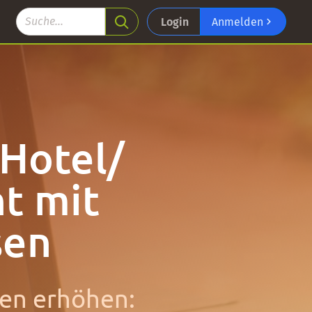
Login
Anmelden
Hotel/
t mit
sen
sen erhöhen: