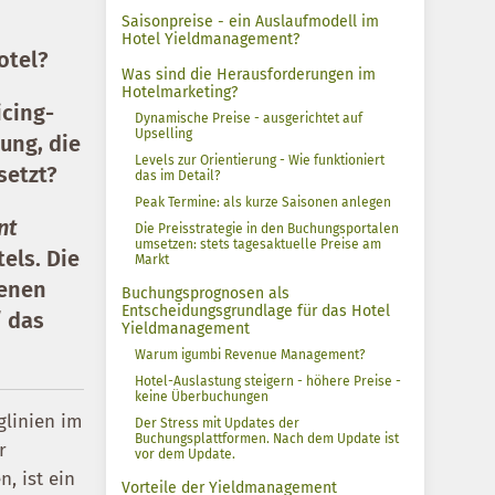
Saisonpreise - ein Auslaufmodell im
Hotel Yieldmanagement?
otel?
Was sind die Herausforderungen im
Hotelmarketing?
icing-
Dynamische Preise - ausgerichtet auf
Upselling
ung, die
Levels zur Orientierung - Wie funktioniert
setzt?
das im Detail?
Peak Termine: als kurze Saisonen anlegen
nt
Die Preisstrategie in den Buchungsportalen
umsetzen: stets tagesaktuelle Preise am
els. Die
Markt
denen
Buchungsprognosen als
Entscheidungsgrundlage für das Hotel
/ das
Yieldmanagement
.
Warum igumbi Revenue Management?
Hotel-Auslastung steigern - höhere Preise -
keine Überbuchungen
glinien im
Der Stress mit Updates der
Buchungsplattformen. Nach dem Update ist
r
vor dem Update.
, ist ein
Vorteile der Yieldmanagement