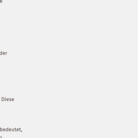
re
 der
 Diese
 bedeutet,
n.