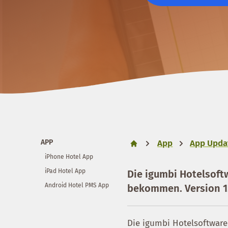
APP
App
App Updat
iPhone Hotel App
iPad Hotel App
Die igumbi Hotelsoft
Android Hotel PMS App
bekommen. Version 1.4
Die igumbi Hotelsoftware 