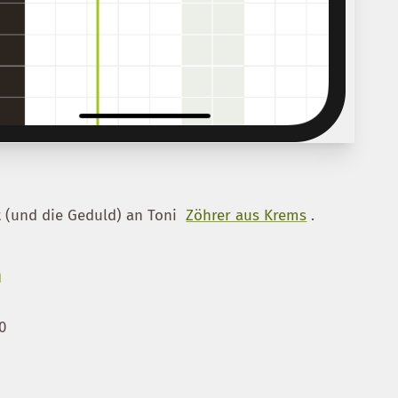
t (und die Geduld) an Toni
Zöhrer aus Krems
.
n
0