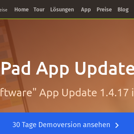
Home
Tour
Lösungen
App
Preise
Blog
eise
iPad App Update
ftware" App Update 1.4.17
30 Tage Demoversion ansehen