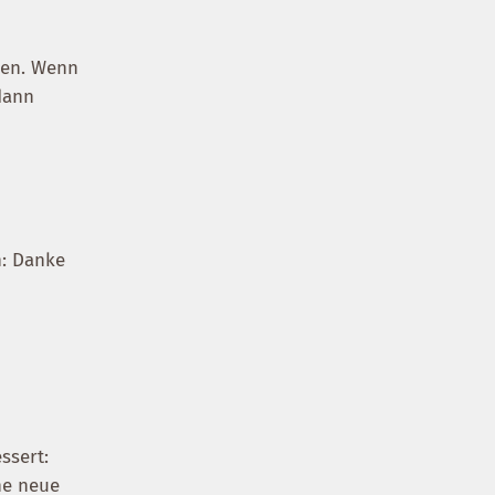
chen. Wenn
dann
n: Danke
ssert:
ne neue