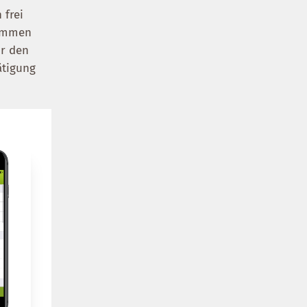
 frei
kommen
ür den
ätigung