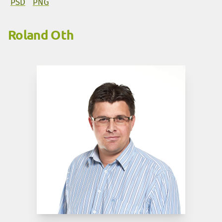
PSD
PNG
Roland Oth