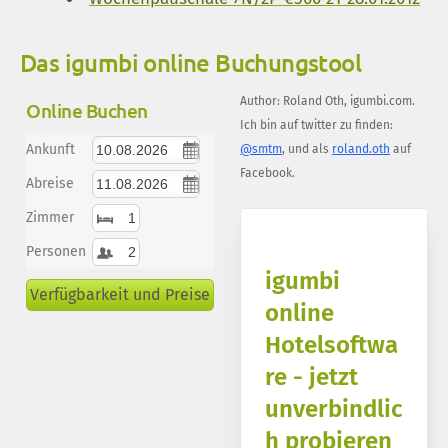
Das igumbi online Buchungstool
Author:
Roland Oth
,
igumbi.com
.
Online Buchen
Ich bin auf twitter zu finden:
Ankunft
@smtm
, und als
roland.oth
auf
Facebook.
Abreise
Zimmer
Personen
igumbi
Verfügbarkeit und Preise
online
Hotelsoftwa
re - jetzt
unverbindlic
h probieren