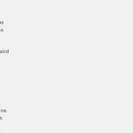
as
en
wird
.
rne.
ch