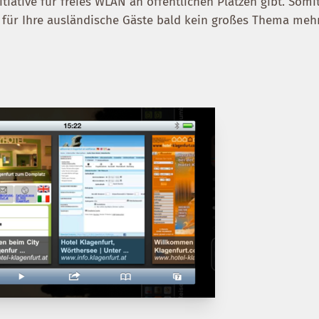
itiative für freies WLAN an öffentlichen Plätzen gibt. Somi
für Ihre ausländische Gäste bald kein großes Thema mehr