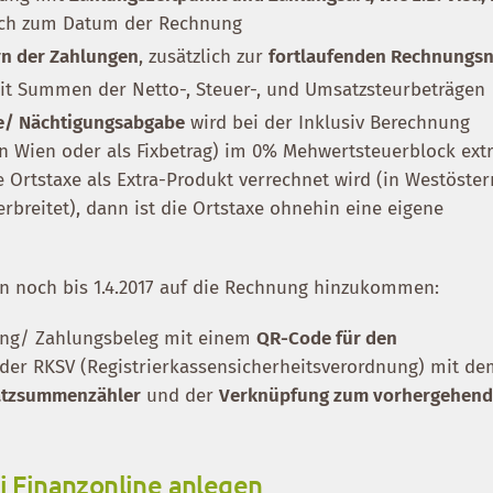
ich zum Datum der Rechnung
n der Zahlungen
, zusätzlich zur
fortlaufenden Rechnung
t Summen der Netto-, Steuer-, und Umsatzsteurbeträgen
e/ Nächtigungsabgabe
wird bei der Inklusiv Berechnung
 in Wien oder als Fixbetrag) im 0% Mehwertsteuerblock ext
e Ortstaxe als Extra-Produkt verrechnet wird (in Westöster
verbreitet), dann ist die Ortstaxe ohnehin eine eigene
n noch bis 1.4.2017 auf die Rechnung hinzukommen:
ung/ Zahlungsbeleg mit einem
QR-Code für den
der RKSV (Registrierkassensicherheitsverordnung) mit d
atzsummenzähler
und der
Verknüpfung zum vorhergehend
i Finanzonline anlegen