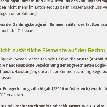
r Zahlungsnummern
und die
Aufteilung des Zahlungsbetrag
den nicht mehr im Batch-Modus beim Kassenabschluss v
legen einer Zahlung.
nz der Zahlungsbelege ein Summenzähler der Bruttoumsä
 auch die Ortstaxe.
licht: zusätzliche Elemente auf der Rechn
igumbi System enthalten seit Beginn die
Menge (Anzahl d
die
handelsübliche Bezeichnung der abgerechneten Logis-
nd Gastro-Leistungen, die auf der Zimmerrechnung abgere
rfassen.
er
Belegerteilungspflicht (ab 1/2016 in Österreich)
wurde di
15 erweitert.
nung mit
Zahlungszeitpunkt und Zahlungsart, wie z.B. Visa, 