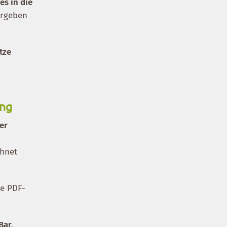
es in die
ergeben
tze
ung
er
chnet
e PDF-
Bar,