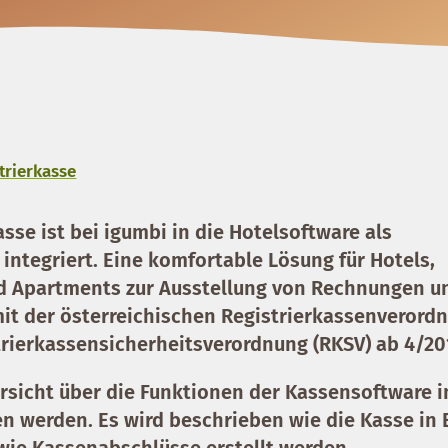
trierkasse
asse ist bei igumbi in die Hotelsoftware als
ntegriert. Eine komfortable Lösung für Hotels,
 Apartments zur Ausstellung von Rechnungen u
t der österreichischen Registrierkassenverord
trierkassensicherheitsverordnung (RKSV) ab 4/20
ersicht über die Funktionen der Kassensoftware i
n werden. Es wird beschrieben wie die Kasse in 
ie Kassenabschlüsse erstellt werden.