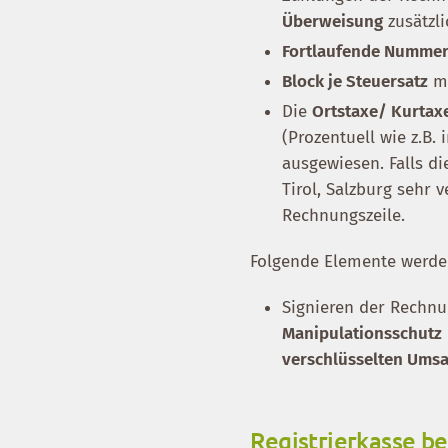
Überweisung
zusätzl
Fortlaufende Nummer
Block je Steuersatz
mi
Die
Ortstaxe/ Kurtax
(Prozentuell wie z.B.
ausgewiesen. Falls di
Tirol, Salzburg sehr 
Rechnungszeile.
Folgende Elemente werde
Signieren der Rechn
Manipulationsschutz
verschlüsselten Ums
Registrierkasse be