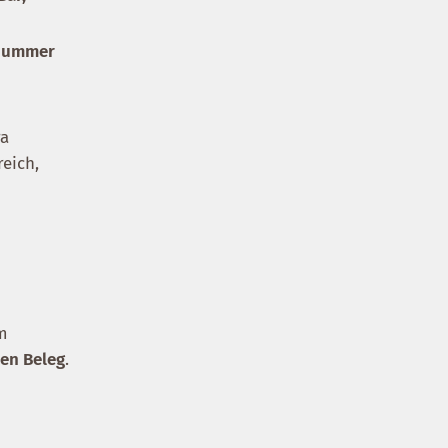
snummer
ra
reich,
em
en Beleg
.