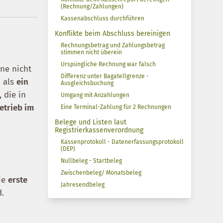
(Rechnung/Zahlungen)
Kassenabschluss durchführen
Konflikte beim Abschluss bereinigen
Rechnungsbetrag und Zahlungsbetrag
stimmen nicht überein
Urspüngliche Rechnung war falsch
nne nicht
Differenz unter Bagatellgrenze -
n als
ein
Ausgleichsbuchung
, die in
Umgang mit Anzahlungen
trieb im
Eine Terminal-Zahlung für 2 Rechnungen
Belege und Listen laut
Registrierkassenverordnung
Kassenprotokoll - Datenerfassungsprotokoll
(DEP)
Nullbeleg - Startbeleg
Zwischenbeleg/ Monatsbeleg
die
erste
Jahresendbeleg
d.