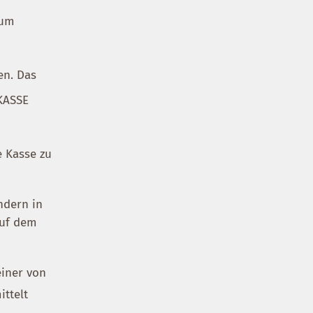
zum
n. Das
KASSE
 Kasse zu
ndern in
auf dem
iner von
ttelt