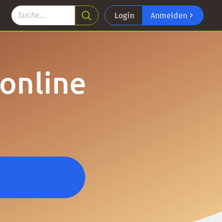
Login
Anmelden
 online