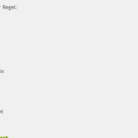
 Regel:
in
et
rrt