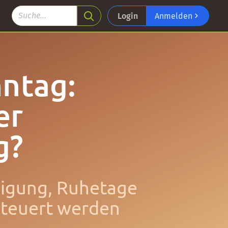
Login
Anmelden
nntag:
er
g?
inigung, Ruhetage
steuert werden