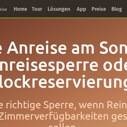
Home
Tour
Lösungen
App
Preise
Blog
eise
 Anreise am So
nreisesperre od
lockreservierun
e richtige Sperre, wenn Re
 Zimmerverfügbarkeiten ge
sollen.