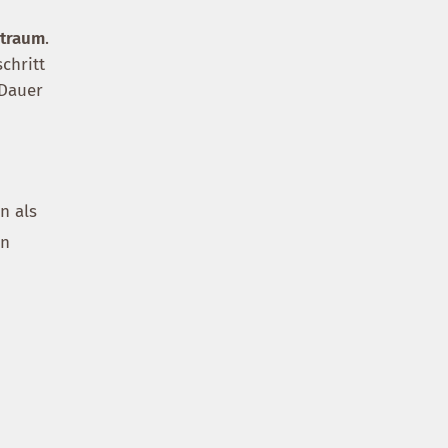
itraum
.
chritt
 Dauer
n als
an