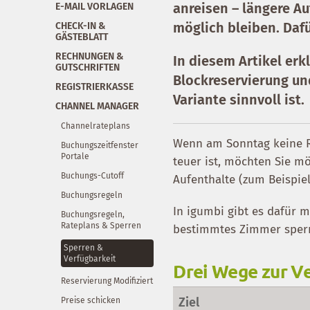
anreisen – längere A
E-MAIL VORLAGEN
möglich bleiben. Dafü
CHECK-IN &
GÄSTEBLATT
RECHNUNGEN &
In diesem Artikel er
GUTSCHRIFTEN
Blockreservierung un
REGISTRIERKASSE
Variante sinnvoll ist.
CHANNEL MANAGER
Channelrateplans
Wenn am Sonntag keine R
Buchungszeitfenster
Portale
teuer ist, möchten Sie m
Buchungs-Cutoff
Aufenthalte (zum Beispie
Buchungsregeln
In igumbi gibt es dafür 
Buchungsregeln,
Rateplans & Sperren
bestimmtes Zimmer sperre
Sperren &
Verfügbarkeit
Drei Wege zur V
Reservierung Modifiziert
Ziel
Preise schicken