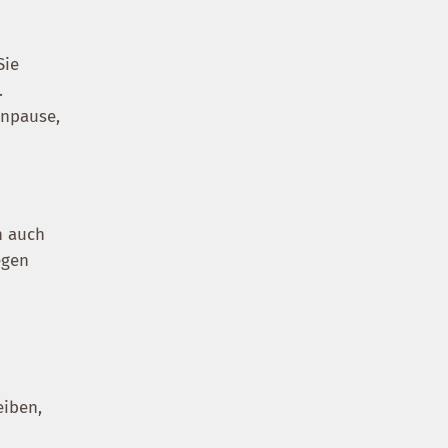
Sie
.
onpause,
n auch
egen
eiben,