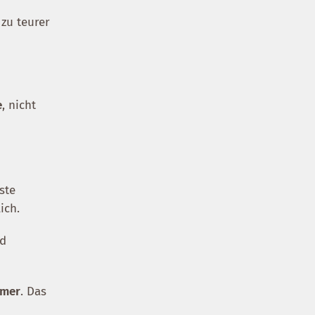
 zu teurer
e
, nicht
äste
ich.
rd
mmer
. Das