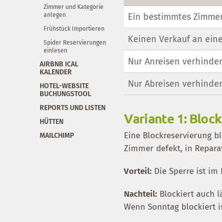
Zimmer und Kategorie
anlegen
Ein bestimmtes Zimmer
Frühstück Importieren
Keinen Verkauf an ein
Spider Reservierungen
einlesen
Nur Anreisen verhinde
AIRBNB ICAL
KALENDER
Nur Abreisen verhinde
HOTEL-WEBSITE
BUCHUNGSTOOL
REPORTS UND LISTEN
Variante 1: Bloc
HÜTTEN
Eine Blockreservierung b
MAILCHIMP
Zimmer defekt, in Reparat
Vorteil:
Die Sperre ist im 
Nachteil:
Blockiert auch l
Wenn Sonntag blockiert i