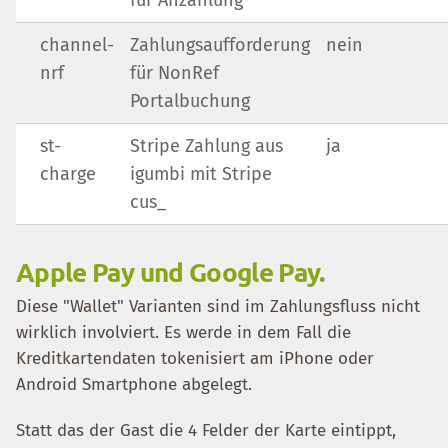
für Anzahlung
channel-
Zahlungsaufforderung
nein
nrf
für NonRef
Portalbuchung
st-
Stripe Zahlung aus
ja
charge
igumbi mit Stripe
cus_
Apple Pay und Google Pay.
Diese "Wallet" Varianten sind im Zahlungsfluss nicht
wirklich involviert. Es werde in dem Fall die
Kreditkartendaten tokenisiert am iPhone oder
Android Smartphone abgelegt.
Statt das der Gast die 4 Felder der Karte eintippt,