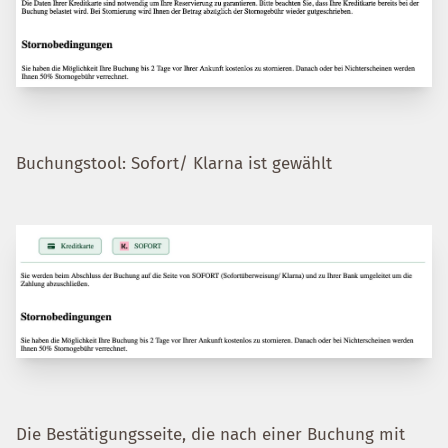
Buchungstool: Sofort/ Klarna ist gewählt
Die Bestätigungsseite, die nach einer Buchung mit