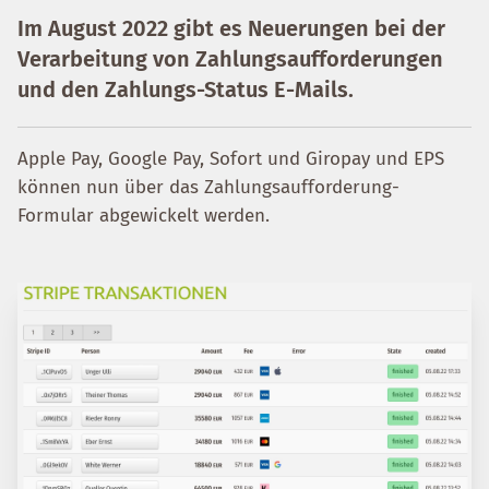
Im August 2022 gibt es Neuerungen bei der
Verarbeitung von Zahlungsaufforderungen
und den Zahlungs-Status E-Mails.
Apple Pay, Google Pay, Sofort und Giropay und EPS
können nun über das Zahlungsaufforderung-
Formular abgewickelt werden.