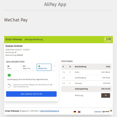
AliPay App
WeChat Pay