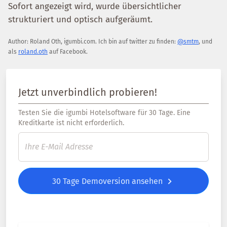
Sofort angezeigt wird, wurde übersichtlicher
strukturiert und optisch aufgeräumt.
Author:
Roland Oth
,
igumbi.com
.
Ich bin auf twitter zu finden:
@smtm
, und
als
roland.oth
auf Facebook.
Jetzt unverbindlich probieren!
Testen Sie die igumbi Hotelsoftware für 30 Tage. Eine
Kreditkarte ist nicht erforderlich.
30 Tage Demoversion ansehen