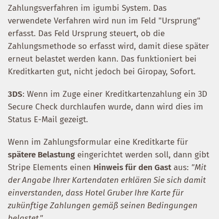
Zahlungsverfahren im igumbi System. Das
verwendete Verfahren wird nun im Feld "Ursprung"
erfasst. Das Feld Ursprung steuert, ob die
Zahlungsmethode so erfasst wird, damit diese später
erneut belastet werden kann. Das funktioniert bei
Kreditkarten gut, nicht jedoch bei Giropay, Sofort.
3DS
: Wenn im Zuge einer Kreditkartenzahlung ein 3D
Secure Check durchlaufen wurde, dann wird dies im
Status E-Mail gezeigt.
Wenn im Zahlungsformular eine Kreditkarte für
spätere Belastung
eingerichtet werden soll, dann gibt
Stripe Elements einen
Hinweis für den Gast
aus:
"Mit
der Angabe Ihrer Kartendaten erklären Sie sich damit
einverstanden, dass Hotel Gruber Ihre Karte für
zukünftige Zahlungen gemäß seinen Bedingungen
belastet."