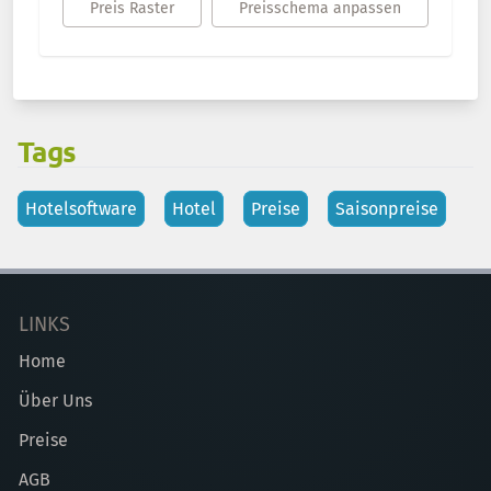
Preis Raster
Preisschema anpassen
Tags
Hotelsoftware
Hotel
Preise
Saisonpreise
LINKS
Home
Über Uns
Preise
AGB