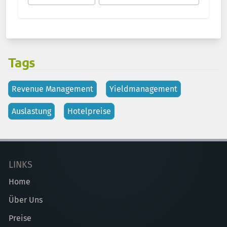
Tags
Revenue Management
Yieldmanagement
Auslastung
Hotelpreise
LINKS
Home
Über Uns
Preise